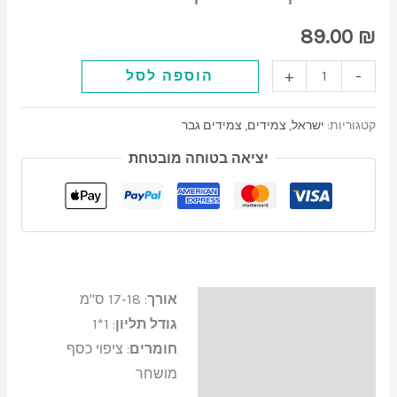
מגן
סמן קישורים
font_download
דוד
89.00
₪
טורקיז
לאפס
cached
את
+
-
הוספה לסל
כל
האפשרויות
קטגוריות:
ישראל
,
צמידים
,
צמידים גבר
יציאה בטוחה מובטחת
אורך
: 17-18 ס"מ
תיאור
גודל תליון
: 1*1
חומרים
: ציפוי כסף
מושחר