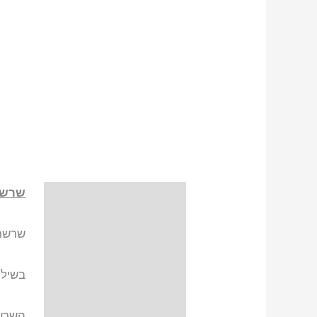
שרש
תיאור
שרשרת
בשילו
השרשרת