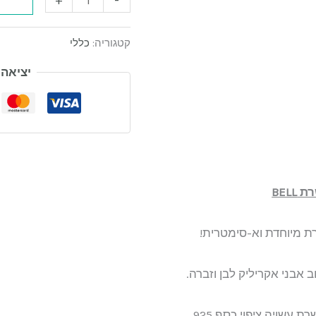
קטגוריה:
כללי
יציאה
רת
BELL
 מיוחדת וא-סימטרית!
ב אבני אקריליק לבן וזברה.
 עשויה ציפוי כסף 925.