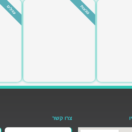
טבעות
עגילים
כאן
לחצי כאן
ו
צרו קשר
שם
ט