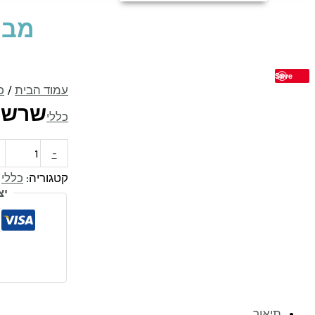
מבצ
Save
כמות
עמוד הבית
/
כ
של
שרשרת A
כללי
שרשרת
ELYA
-
קטגוריה:
כללי
יצ
תיאור