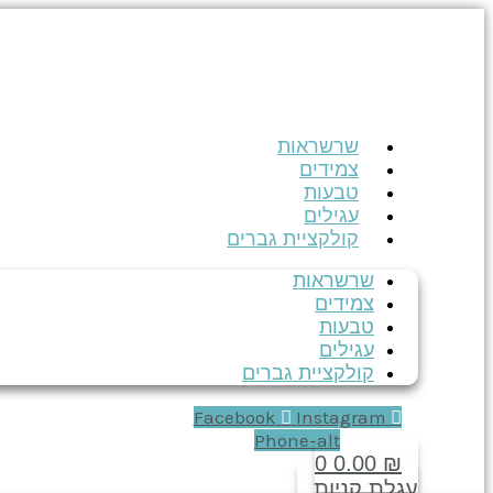
דילוג
לתוכן
שרשראות
צמידים
טבעות
עגילים
קולקציית גברים
שרשראות
צמידים
טבעות
עגילים
קולקציית גברים
Facebook
Instagram
Phone-alt
0
0.00
₪
עגלת קניות