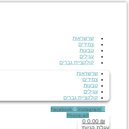
דילוג
לתוכן
שרשראות
צמידים
טבעות
עגילים
קולקציית גברים
שרשראות
צמידים
טבעות
עגילים
קולקציית גברים
Facebook
Instagram
Phone-alt
0
0.00
₪
עגלת קניות